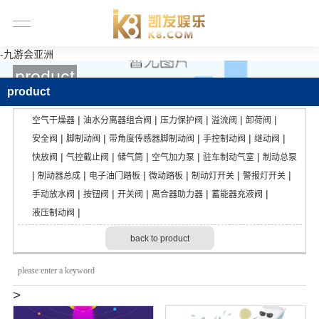
-九游会亚洲
product
product
|
|
|
|
|
空气干燥器
油水分离器组合阀
压力保护阀
溢流阀
卸荷阀
|
|
|
|
|
安全阀
脚制动阀
带角度传感器脚制动阀
手控制动阀
继动阀
|
|
|
|
|
快放阀
气控截止阀
储气筒
空气加力泵
驻车制动气室
制动总泵
|
|
|
|
|
|
制动器总成
电子油门踏板
微动踏板
制动灯开关
警报灯开关
|
|
|
|
|
手动放水阀
按钮阀
开关阀
离合器助力器
蓄能器充液阀
|
液压制动阀
back to product
>