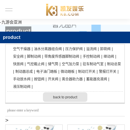
-九游会亚洲
product
product
|
|
|
|
|
空气干燥器
油水分离器组合阀
压力保护阀
溢流阀
卸荷阀
|
|
|
|
|
安全阀
脚制动阀
带角度传感器脚制动阀
手控制动阀
继动阀
|
|
|
|
|
快放阀
气控截止阀
储气筒
空气加力泵
驻车制动气室
制动总泵
|
|
|
|
|
|
制动器总成
电子油门踏板
微动踏板
制动灯开关
警报灯开关
|
|
|
|
|
手动放水阀
按钮阀
开关阀
离合器助力器
蓄能器充液阀
|
液压制动阀
back to product
>