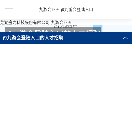
九游会亚洲-j9九游会登陆入口
芜湖盛力科技股份有限公司-九游会亚洲
j9九游会登陆入口的人才招聘
j9九游会登陆入口的人才招聘