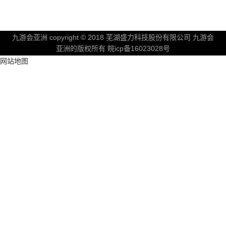
九游会亚洲 copyright © 2018 芜湖盛力科技股份有限公司 九游会
亚洲的版权所有 皖icp备16023028号
网站地图