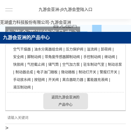
九游会亚洲-j9九游会登陆入口
芜湖盛力科技股份有限公司-九游会亚洲
九游会亚洲的产品中心
九游会亚洲的产品中心
|
|
|
|
|
空气干燥器
油水分离器组合阀
压力保护阀
溢流阀
卸荷阀
|
|
|
|
|
安全阀
脚制动阀
带角度传感器脚制动阀
手控制动阀
继动阀
|
|
|
|
|
快放阀
气控截止阀
储气筒
空气加力泵
驻车制动气室
制动总泵
|
|
|
|
|
|
制动器总成
电子油门踏板
微动踏板
制动灯开关
警报灯开关
|
|
|
|
|
手动放水阀
按钮阀
开关阀
离合器助力器
蓄能器充液阀
|
液压制动阀
返回九游会亚洲的
产品中心
>