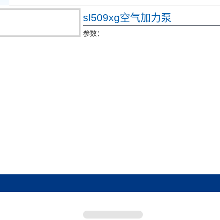
sl509xg空气加力泵
参数：